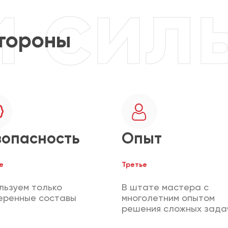
тороны
зопасность
Опыт
е
Третье
льзуем только
В штате мастера с
еренные составы
многолетним опытом
решения сложных зада