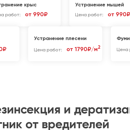
транение крыс
Устранение мышей
от 990₽
от 990
на работ:
Цена работ:
Устранение плесени
Фуми
2
0₽
от 1790₽/м
Цена работ:
Цена 
езинсекция и дератиза
ник от вредителей