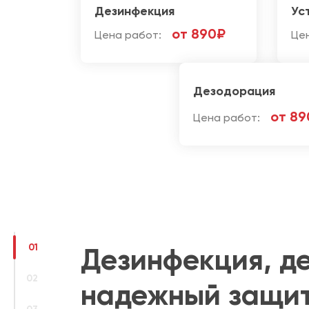
Дезинфекция
Ус
от 890₽
Цена работ:
Це
Дезодорация
от 89
Цена работ:
01
Дезинфекция, д
02
надежный защит