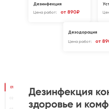
Дезинфекция
Ус
от 890₽
Цена работ:
Це
Дезодорация
от 89
Цена работ:
01
Дезинфекция кон
02
здоровье и ком