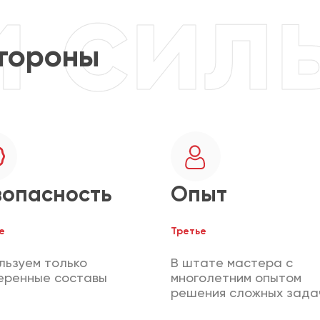
тороны
зопасность
Опыт
е
Третье
льзуем только
В штате мастера с
еренные составы
многолетним опытом
решения сложных зада