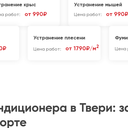
транение крыс
Устранение мышей
от 990₽
от 990
на работ:
Цена работ:
Устранение плесени
Фуми
2
0₽
от 1790₽/м
Цена работ:
Цена 
диционера в Твери: з
форте