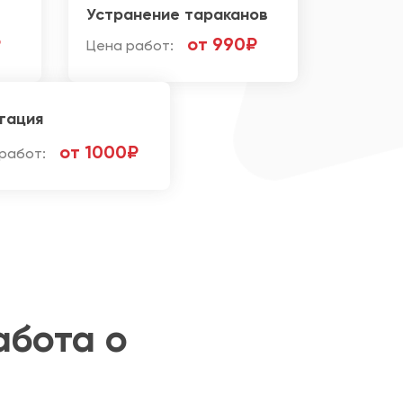
Устранение тараканов
₽
от 990₽
Цена работ:
гация
от 1000₽
работ:
абота о