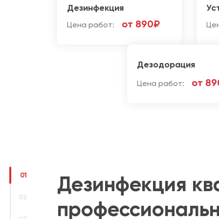
Дезинфекция
Ус
от 890₽
Цена работ:
Це
Дезодорация
от 89
Цена работ:
01
Дезинфекция кв
02
профессиональн