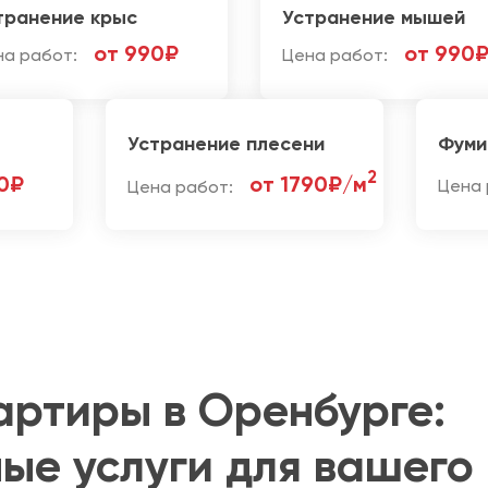
транение крыс
Устранение мышей
от 990₽
от 990
на работ:
Цена работ:
Устранение плесени
Фуми
2
0₽
от 1790₽/м
Цена работ:
Цена 
артиры в Оренбурге:
ые услуги для вашего