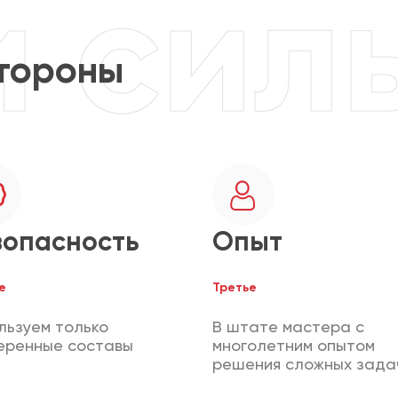
тороны
зопасность
Опыт
е
Третье
льзуем только
В штате мастера с
еренные составы
многолетним опытом
решения сложных зада