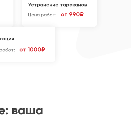
Устранение тараканов
₽
от 990₽
Цена работ:
гация
от 1000₽
работ:
е: ваша