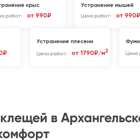
транение крыс
Устранение мышей
от 990₽
от 990
на работ:
Цена работ:
Устранение плесени
Фуми
2
0₽
от 1790₽/м
Цена работ:
Цена 
 клещей в Архангельск
 комфорт