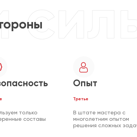
тороны
зопасность
Опыт
е
Третье
льзуем только
В штате мастера с
еренные составы
многолетним опытом
решения сложных зада