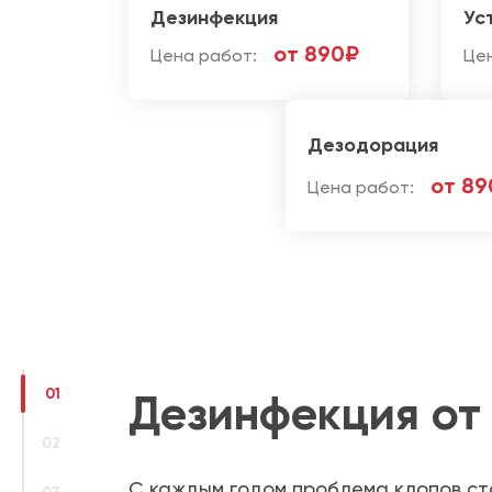
Дезинфекция
Ус
от 890₽
Цена работ:
Це
Дезодорация
от 89
Цена работ:
01
Дезинфекция от 
02
С каждым годом проблема клопов ст