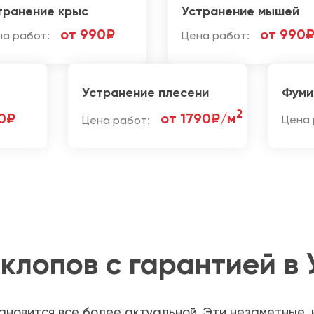
транение крыс
Устранение мышей
от 990₽
от 990
на работ:
Цена работ:
Устранение плесени
Фуми
2
0₽
от 1790₽/м
Цена работ:
Цена 
клопов с гарантией в 
ановится все более актуальной. Эти незаметные