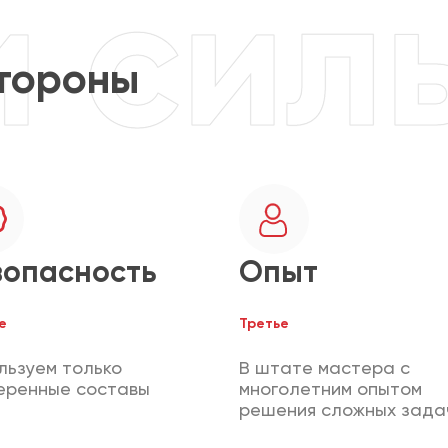
тороны
зопасность
Опыт
е
Третье
льзуем только
В штате мастера с
еренные составы
многолетним опытом
решения сложных зада