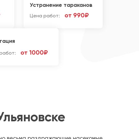
Устранение тараканов
₽
от 990₽
Цена работ:
гация
от 1000₽
работ:
Ульяновске
, но весьма раздражающие насекомые