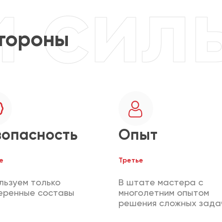
тороны
зопасность
Опыт
е
Третье
льзуем только
В штате мастера с
еренные составы
многолетним опытом
решения сложных зада