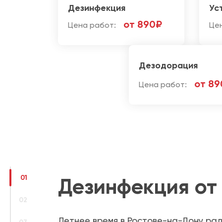
Дезинфекция
Ус
от 890₽
Цена работ:
Це
Дезодорация
от 89
Цена работ:
01
Дезинфекция от
02
Летнее время в Ростове-на-Дону рад