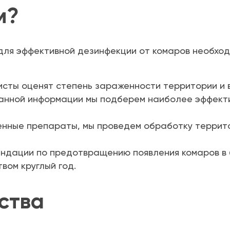
м?
для эффективной дезинфекции от комаров необход
сты оценят степень зараженности территории и 
анной информации мы подберем наиболее эффект
нные препараты, мы проведем обработку террито
дации по предотвращению появления комаров в б
вом круглый год.
ства