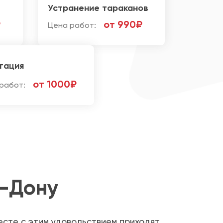
Устранение тараканов
₽
от 990₽
Цена работ:
гация
от 1000₽
работ:
а-Дону
есте с этим удовольствием приходят