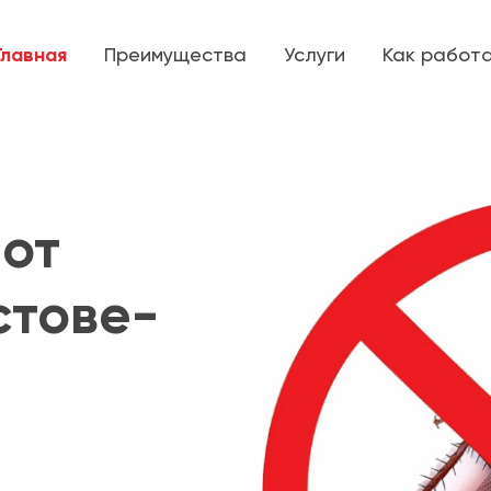
Главная
Преимущества
Услуги
Как работ
от
стове-