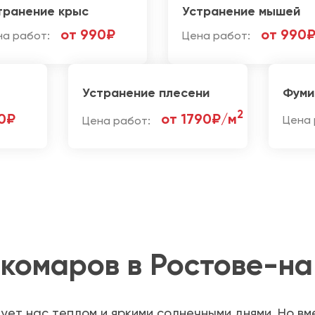
транение крыс
Устранение мышей
от 990₽
от 990
на работ:
Цена работ:
Устранение плесени
Фуми
2
0₽
от 1790₽/м
Цена работ:
Цена 
 комаров в Ростове-н
ует нас теплом и яркими солнечными днями. Но вм