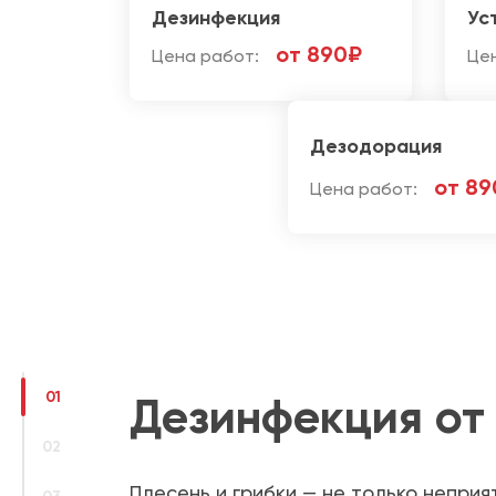
Дезинфекция
Ус
от 890₽
Цена работ:
Це
Дезодорация
от 89
Цена работ:
01
Дезинфекция от 
02
Плесень и грибки — не только неприя