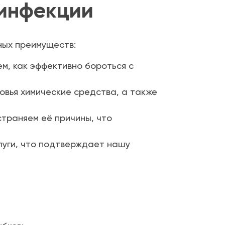
инфекции
ных преимуществ:
м, как эффективно бороться с
овья химические средства, а также
страняем её причины, что
уги, что подтверждает нашу