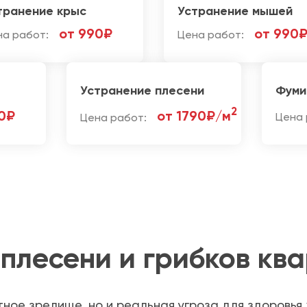
транение крыс
Устранение мышей
от 990₽
от 990
на работ:
Цена работ:
Устранение плесени
Фуми
2
0₽
от 1790₽/м
Цена работ:
Цена 
плесени и грибков ква
тное зрелище, но и реальная угроза для здоровья