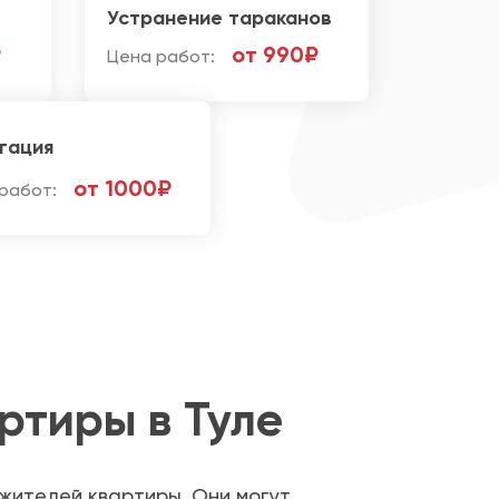
Устранение тараканов
₽
от 990₽
Цена работ:
гация
от 1000₽
работ:
ртиры в Туле
 жителей квартиры. Они могут