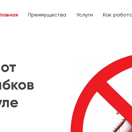
Главная
Преимущества
Услуги
Как работ
от
ибков
уле