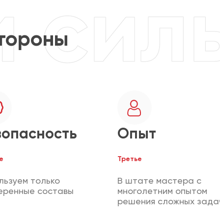
тороны
зопасность
Опыт
е
Третье
льзуем только
В штате мастера с
еренные составы
многолетним опытом
решения сложных зада