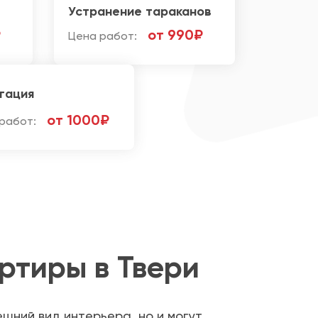
Устранение тараканов
₽
от 990₽
Цена работ:
гация
от 1000₽
работ:
ртиры в Твери
шний вид интерьера, но и могут