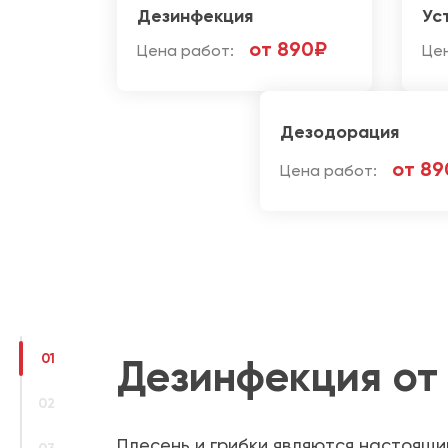
Дезинфекция
Ус
от 890₽
Цена работ:
Це
Дезодорация
от 89
Цена работ:
01
Дезинфекция от 
02
Плесень и грибки являются настоящи