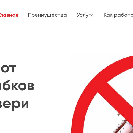
Главная
Преимущества
Услуги
Как работ
от
ибков
вери