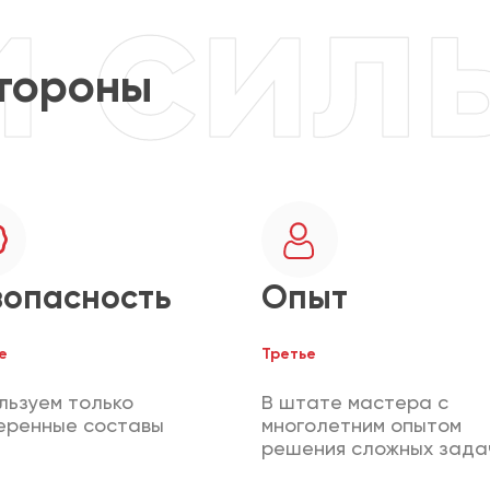
тороны
зопасность
Опыт
е
Третье
льзуем только
В штате мастера с
еренные составы
многолетним опытом
решения сложных зада