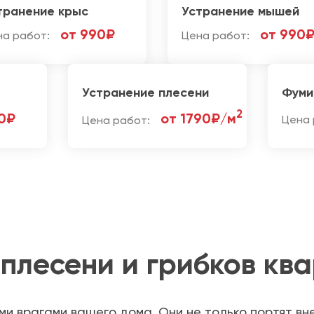
транение крыс
Устранение мышей
от 990₽
от 990
на работ:
Цена работ:
Устранение плесени
Фуми
2
0₽
от 1790₽/м
Цена работ:
Цена 
плесени и грибков ква
ми врагами вашего дома. Они не только портят вне