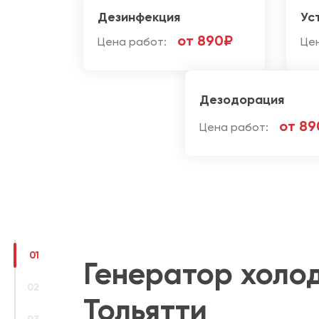
Дезинфекция
Ус
от 890₽
Цена работ:
Це
Дезодорация
от 89
Цена работ:
01
Генератор холод
02
Тольятти