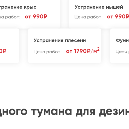
транение крыс
Устранение мышей
от 990₽
от 990
на работ:
Цена работ:
Устранение плесени
Фуми
2
0₽
от 1790₽/м
Цена работ:
Цена 
ного тумана для дези