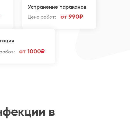
Устранение тараканов
₽
от 990₽
Цена работ:
гация
от 1000₽
работ:
нфекции в