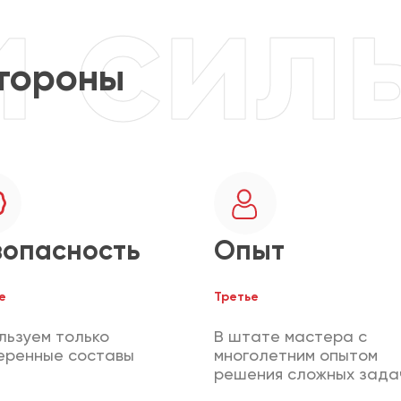
тороны
зопасность
Опыт
е
Третье
льзуем только
В штате мастера с
еренные составы
многолетним опытом
решения сложных зада