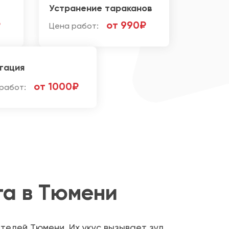
Устранение тараканов
₽
от 990₽
Цена работ:
гация
от 1000₽
работ:
та в Тюмени
телей Тюмени. Их укус вызывает зуд