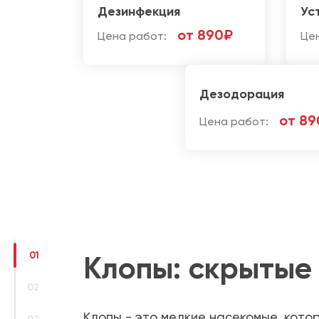
Дезинфекция
Ус
от 890₽
Цена работ:
Це
Дезодорация
от 89
Цена работ:
01
Клопы: скрытые
02
Клопы - это мелкие насекомые, кото