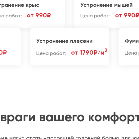
транение крыс
Устранение мышей
от 990₽
от 990
на работ:
Цена работ:
Устранение плесени
Фуми
2
0₽
от 1790₽/м
Цена работ:
Цена 
 враги вашего комфор
рые могут стать настоящей головной болью для жи