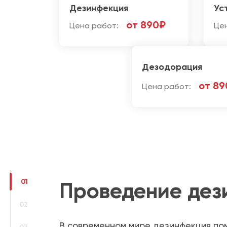
Дезинфекция
Ус
от 890₽
Цена работ:
Це
Дезодорация
от 89
Цена работ:
01
Проведение дез
02
В современном мире дезинфекция по