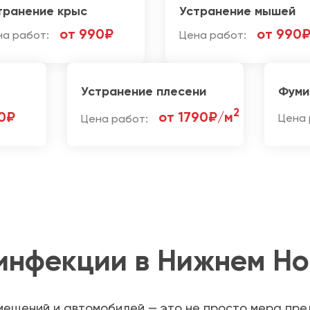
транение крыс
Устранение мышей
от 990₽
от 990
на работ:
Цена работ:
Устранение плесени
Фуми
2
0₽
от 1790₽/м
Цена работ:
Цена 
инфекции в Нижнем Но
мещений и автомобилей — это не просто мера пре