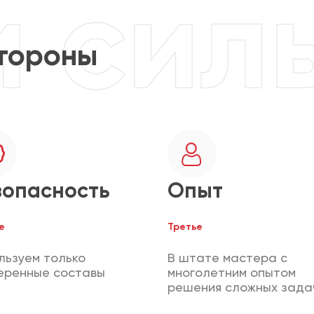
тороны
зопасность
Опыт
е
Третье
льзуем только
В штате мастера с
еренные составы
многолетним опытом
решения сложных зада