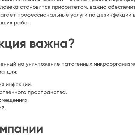
еловека становится приоритетом, важно обеспечи
агает профессиональные услуги по дезинфекции в
аших работ.
кция важна?
енный на уничтожение патогенных микроорганизмо
а для:
я инфекций.
ственного пространства.
омещениях.
ий.
омпании