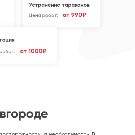
Устранение тараканов
₽
от 990₽
Цена работ:
гация
от 1000₽
работ:
вгороде
досторожности, а необходимость. В