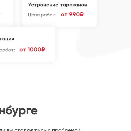
Устранение тараканов
₽
от 990₽
Цена работ:
гация
от 1000₽
работ:
нбурге
ли вы столкнулись с проблемой