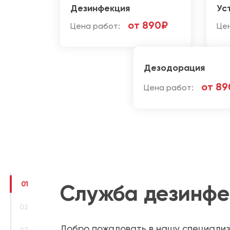
Дезинфекция
Ус
от 890₽
Цена работ:
Це
Дезодорация
от 89
Цена работ:
01
Служба дезинфе
02
Добро пожаловать в нашу специализ