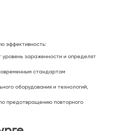
ую эффективность:
 уровень зараженности и определят
 современным стандартам
ного оборудования и технологий,
по предотвращению повторного
урге