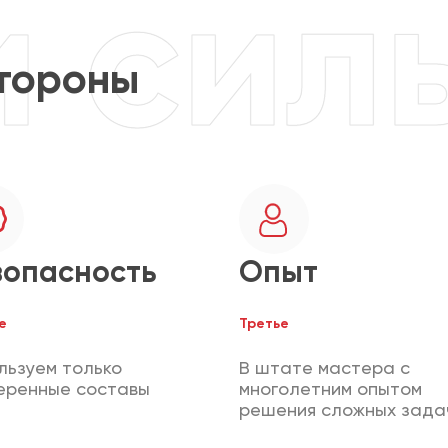
тороны
зопасность
Опыт
е
Третье
льзуем только
В штате мастера с
еренные составы
многолетним опытом
решения сложных зада