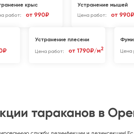
транение крыс
Устранение мышей
от 990₽
от 990
на работ:
Цена работ:
Устранение плесени
Фуми
2
0₽
от 1790₽/м
Цена работ:
Цена 
кции тараканов в Оре
ированную службу дезинфекции и дезинсекции! Ес