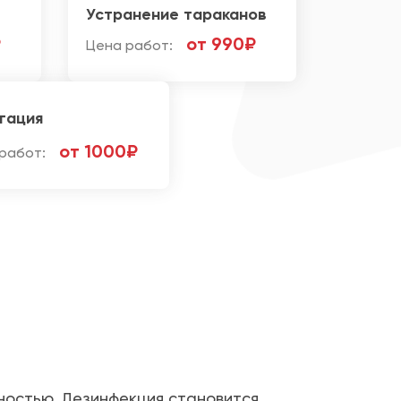
Устранение тараканов
₽
от 990₽
Цена работ:
гация
от 1000₽
работ:
сностью. Дезинфекция становится