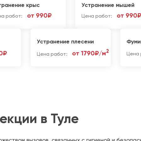
транение крыс
Устранение мышей
от 990₽
от 990
на работ:
Цена работ:
Устранение плесени
Фуми
2
0₽
от 1790₽/м
Цена работ:
Цена 
екции в Туле
жеством вызовов, связанных с гигиеной и безопа