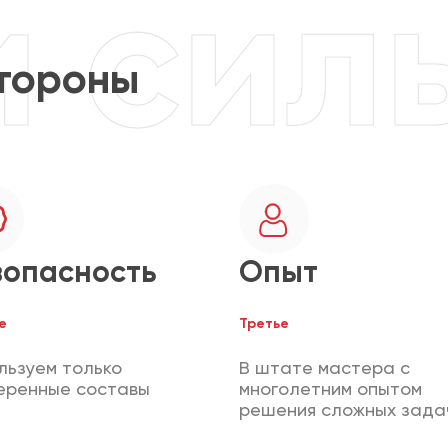
тороны
зопасность
Опыт
е
Третье
льзуем только
В штате мастера с
еренные составы
многолетним опытом
решения сложных зада