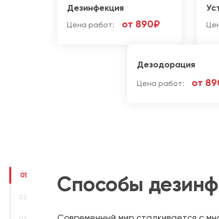
Дезинфекция
Ус
от 890₽
Цена работ:
Це
Дезодорация
от 89
Цена работ:
01
Способы дезинф
02
Современный мир сталкивается с мно