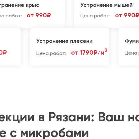
транение крыс
Устранение мышей
от 990₽
от 990
на работ:
Цена работ:
Устранение плесени
Фуми
2
0₽
от 1790₽/м
Цена работ:
Цена 
екции в Рязани: Ваш 
бе с микробами