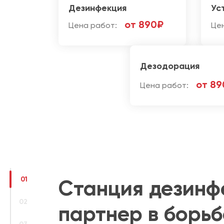
Дезинфекция
Ус
от 890₽
Цена работ:
Це
Дезодорация
от 89
Цена работ:
01
Станция дезинф
02
партнер в борь