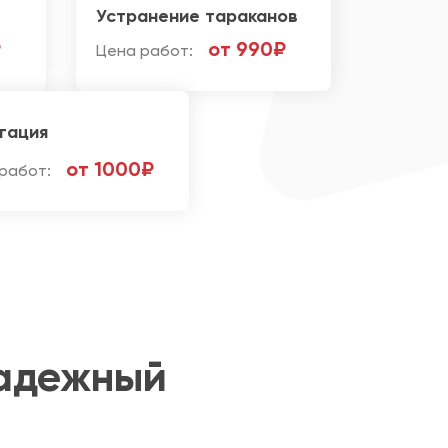
Устранение тараканов
₽
от 990₽
Цена работ:
гация
от 1000₽
работ:
надежный