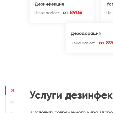
Дезинфекция
Ус
от 890₽
Цена работ:
Це
Дезодорация
от 89
Цена работ:
01
Услуги дезинфе
02
В условиях современного мира здоро