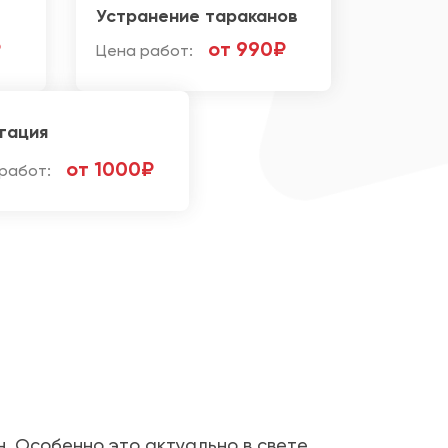
Устранение тараканов
₽
от 990₽
Цена работ:
гация
от 1000₽
работ:
н. Особенно это актуально в свете