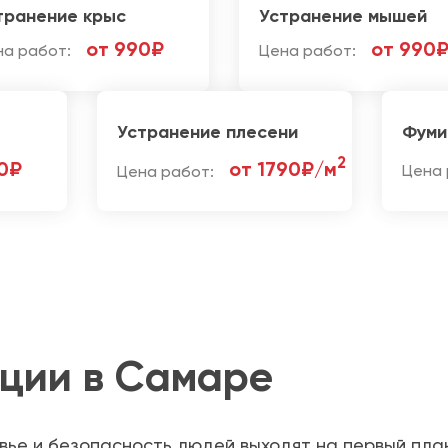
транение крыс
Устранение мышей
от 990₽
от 990
на работ:
Цена работ:
Устранение плесени
Фуми
2
0₽
от 1790₽/м
Цена работ:
Цена 
кции в Самаре
вье и безопасность людей выходят на первый пла