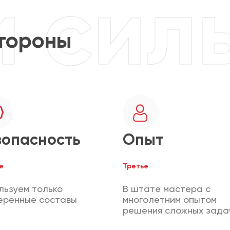
тороны
зопасность
Опыт
е
Третье
льзуем только
В штате мастера с
еренные составы
многолетним опытом
решения сложных зада