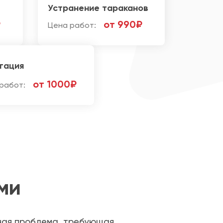
Устранение тараканов
₽
от 990₽
Цена работ:
гация
от 1000₽
работ:
ми
зная проблема, требующая