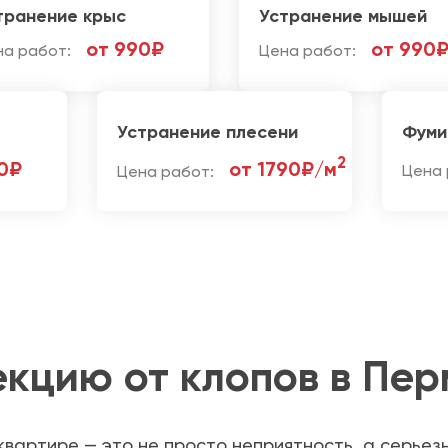
транение крыс
Устранение мышей
от 990₽
от 990
на работ:
Цена работ:
Устранение плесени
Фуми
2
0₽
от 1790₽/м
Цена работ:
Цена 
екцию от клопов в Пер
квартире — это не просто неприятность, а серье