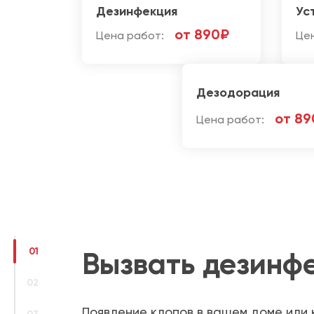
Дезинфекция
Ус
от 890₽
Цена работ:
Це
Дезодорация
от 89
Цена работ:
01
Вызвать дезинф
02
Появление клопов в вашем доме или 