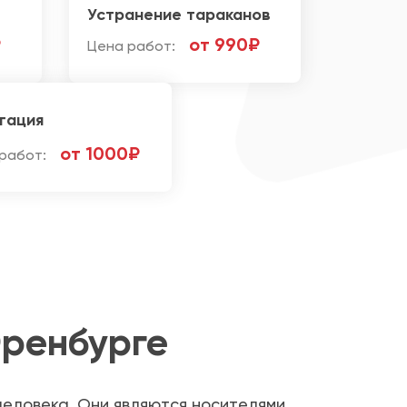
Устранение тараканов
₽
от 990₽
Цена работ:
гация
от 1000₽
работ:
Оренбурге
 человека. Они являются носителями