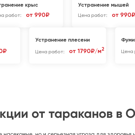
транение крыс
Устранение мышей
от 990₽
от 990
на работ:
Цена работ:
Устранение плесени
Фуми
2
0₽
от 1790₽/м
Цена работ:
Цена 
кции от тараканов в 
е насекомые, но и серьезная угроза для здоровья