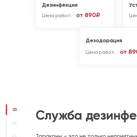
Дезинфекция
Ус
от 890₽
Цена работ:
Це
Дезодорация
от 89
Цена работ:
01
Служба дезинфе
02
Тараканы – это не только неприятны